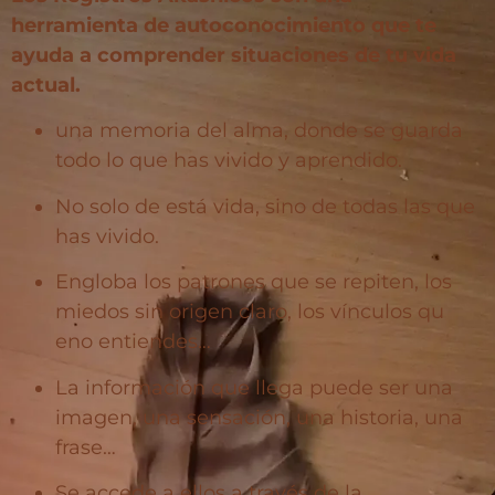
herramienta de autoconocimiento que te
ayuda a comprender situaciones de tu vida
actual.
una memoria del alma, donde se guarda
todo lo que has vivido y aprendido.
No solo de está vida, sino de todas las que
has vivido.
Engloba los patrones que se repiten, los
miedos sin origen claro, los vínculos qu
eno entiendes…
La información que llega puede ser una
imagen, una sensación, una historia, una
frase…
Se accede a ellos a través de la