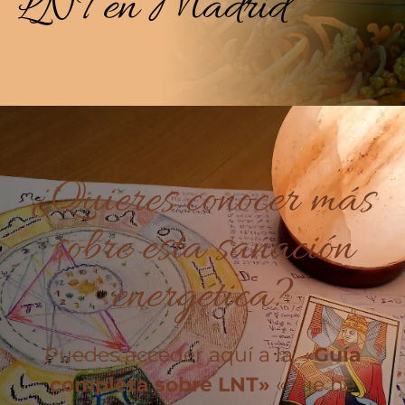
LNT en Madrid
¿Quieres conocer más
sobre esta sanación
energética?
Puedes acceder aquí a la «
Guía
completa sobre LNT»
«que he