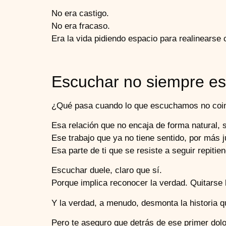
No era castigo.
No era fracaso.
Era la vida pidiendo espacio para realinearse
Escuchar no siempre es
¿Qué pasa cuando lo que escuchamos no coinc
Esa relación que no encaja de forma natural, s
Ese trabajo que ya no tiene sentido, por más j
Esa parte de ti que se resiste a seguir repiti
Escuchar duele, claro que sí.
Porque implica reconocer la verdad. Quitarse 
Y la verdad, a menudo, desmonta la historia 
Pero te aseguro que detrás de ese primer dol