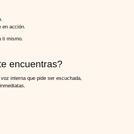
o.
e en acción.
 ti mismo.
te encuentras?
a voz interna que pide ser escuchada,
 inmediatas.