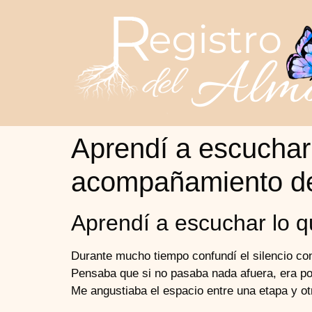
Aprendí a escuchar 
acompañamiento de
Aprendí a escuchar lo q
Durante mucho tiempo confundí el silencio co
Pensaba que si no pasaba nada afuera, era po
Me angustiaba el espacio entre una etapa y otr