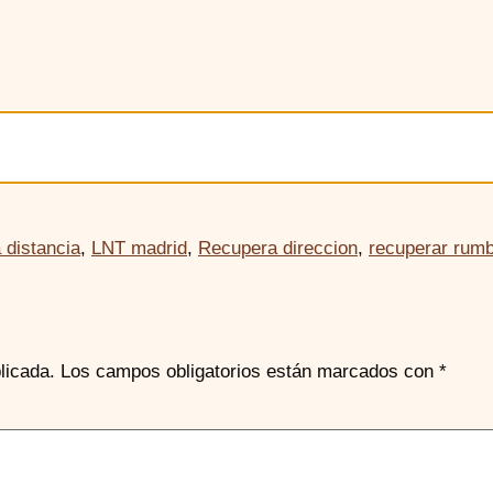
 distancia
,
LNT madrid
,
Recupera direccion
,
recuperar rumb
licada.
Los campos obligatorios están marcados con
*