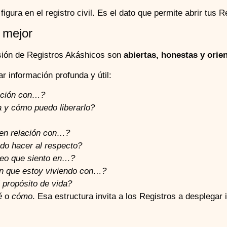
gura en el registro civil. Es el dato que permite abrir tus R
 mejor
sión de Registros Akáshicos son
abiertas, honestas y orie
 información profunda y útil:
ación con…?
a y cómo puedo liberarlo?
 en relación con…?
o hacer al respecto?
ueo que siento en…?
ón que estoy viviendo con…?
propósito de vida?
é
o
cómo
. Esa estructura invita a los Registros a desplegar 