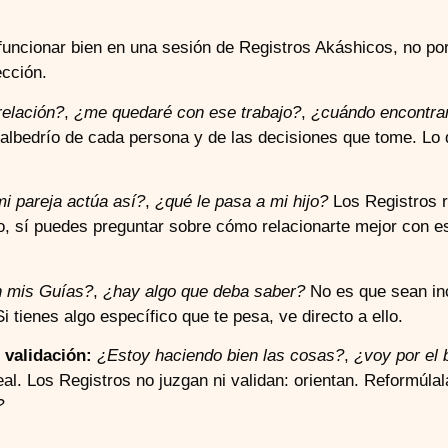
funcionar bien en una sesión de Registros Akáshicos, no por
ección.
elación?
,
¿me quedaré con ese trabajo?
,
¿cuándo encontrar
re albedrío de cada persona y de las decisiones que tome. L
i pareja actúa así?
,
¿qué le pasa a mi hijo?
Los Registros r
to, sí puedes preguntar sobre cómo relacionarte mejor con 
 mis Guías?
,
¿hay algo que deba saber?
No es que sean inc
 tienes algo específico que te pesa, ve directo a ello.
 validación:
¿Estoy haciendo bien las cosas?
,
¿voy por el
l. Los Registros no juzgan ni validan: orientan. Reformúla
?